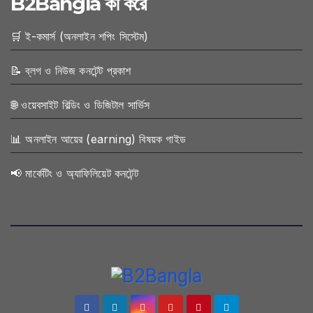
B2Bangla কী করে
🛒 ই-কমার্স (অনলাইন শপিং সিস্টেম)
📝 ব্লগ ও নিউজ কনটেন্ট প্রকাশ
🌐 ওয়েবসাইট বিল্ডিং ও ডিজিটাল সার্ভিস
📊 অনলাইন আয়ের (earning) বিষয়ক গাইড
📢 মার্কেটিং ও অ্যাফিলিয়েট কনটেন্ট