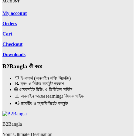
ACCOUNT
My account
Orders
Cart
Checkout
Downloads
B2Bangla কী করে
🛒 ই-কমার্স (অনলাইন শপিং সিস্টেম)
📝 ব্লগ ও নিউজ কনটেন্ট প্রকাশ
🌐 ওয়েবসাইট বিল্ডিং ও ডিজিটাল সার্ভিস
📊 অনলাইন আয়ের (earning) বিষয়ক গাইড
📢 মার্কেটিং ও অ্যাফিলিয়েট কনটেন্ট
B2Bangla
Your Ultimate Destination