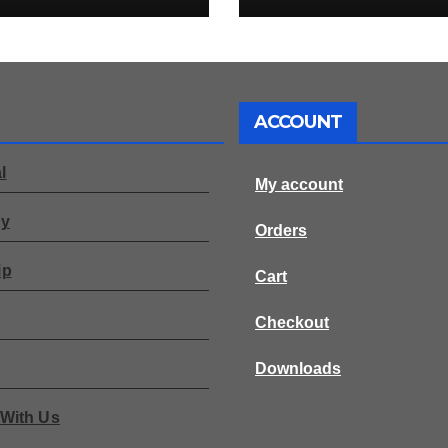
ACCOUNT
l
My account
ry
Orders
ip
Cart
Checkout
Downloads
 With Us