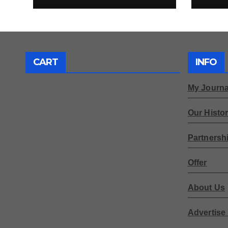
CART
INFO
My Journa
Our Histo
Partnersh
Offer
About Us
Advertise