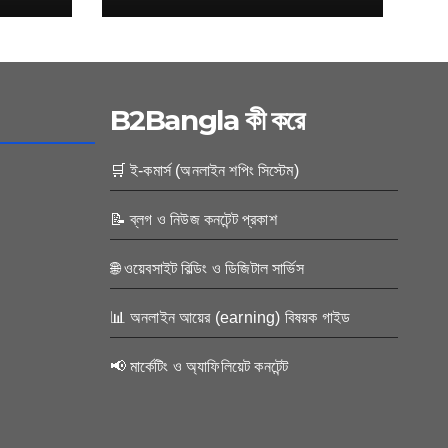
B2Bangla কী করে
🛒 ই-কমার্স (অনলাইন শপিং সিস্টেম)
📝 ব্লগ ও নিউজ কনটেন্ট প্রকাশ
🌐 ওয়েবসাইট বিল্ডিং ও ডিজিটাল সার্ভিস
📊 অনলাইন আয়ের (earning) বিষয়ক গাইড
📢 মার্কেটিং ও অ্যাফিলিয়েট কনটেন্ট