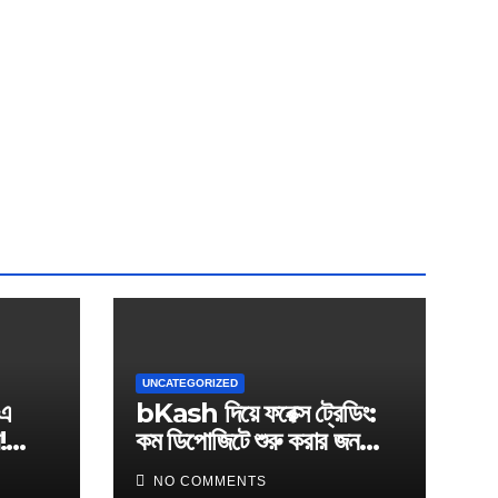
UNCATEGORIZED
এ
bKash দিয়ে ফরেক্স ট্রেডিং:
!
কম ডিপোজিটে শুরু করার জনপ্রিয়
অনলাইন
ব্রোকার তালিকা
NO COMMENTS