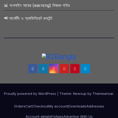
📊 অনলাইন আয়ের (earning) বিষয়ক গাইড
📢 মার্কেটিং ও অ্যাফিলিয়েট কনটেন্ট
Proudly powered by WordPress
|
Theme:
Newsup
by
Themeansar
.
Orders
Cart
Checkout
My account
Downloads
Addresses
Account details
FxApps
Advertise With Us