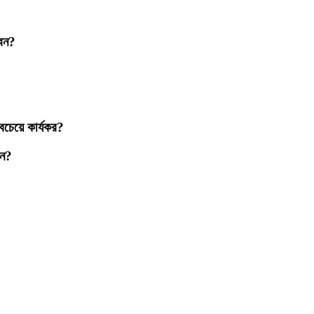
বেন?
চেয়ে কার্যকর?
েন?