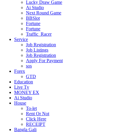
Lucky Draw Game
Ai Studio
Next Round Game
BBSlot
Fortune
Fortune
Traffic_Racer
Service
Job Registration
Job Listings
Job Registration
Apply For Payment
sos
Forex
GTD
Education
Live Tv
MONEY EX
Ai Studio
House
To-let
Rent Or Not
Click Here
RECEIPT
Bangla Gali