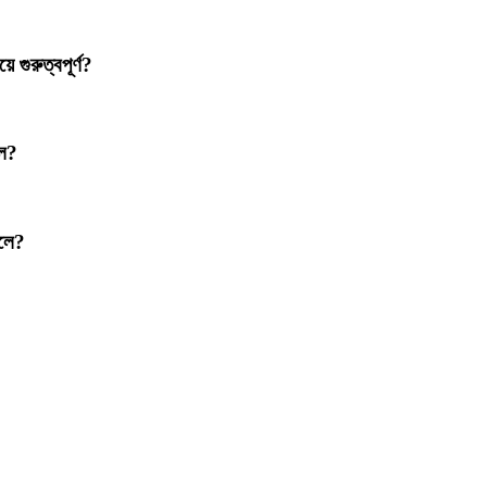
 গুরুত্বপূর্ণ?
লে?
েলে?