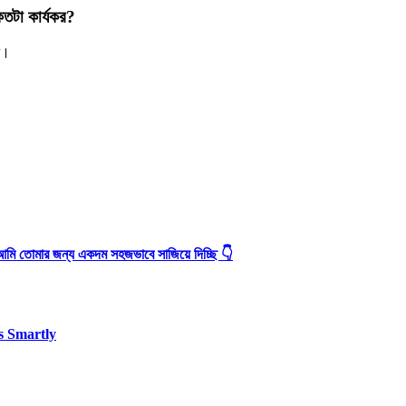
কতটা কার্যকর?
বে।
আমি তোমার জন্য একদম সহজভাবে সাজিয়ে দিচ্ছি 👇
s Smartly