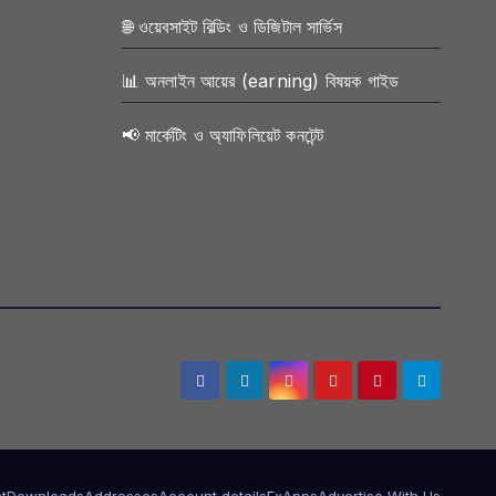
🌐 ওয়েবসাইট বিল্ডিং ও ডিজিটাল সার্ভিস
📊 অনলাইন আয়ের (earning) বিষয়ক গাইড
📢 মার্কেটিং ও অ্যাফিলিয়েট কনটেন্ট