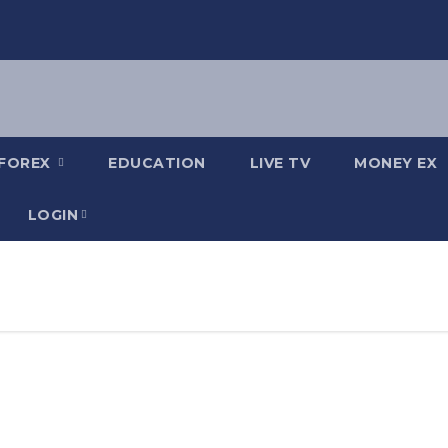
FOREX
EDUCATION
LIVE TV
MONEY EX
LOGIN