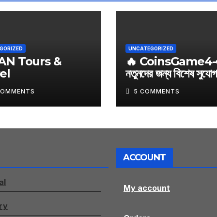
GORIZED
UNCATEGORIZED
AN Tours &
🔥 CoinsGame4-
el
নতুনদের জন্য বিশেষ সুযোগ
আজই শুরু করুন আপনার 
COMMENTS
5 COMMENTS
জার্নি
ACCOUNT
al
My account
ry