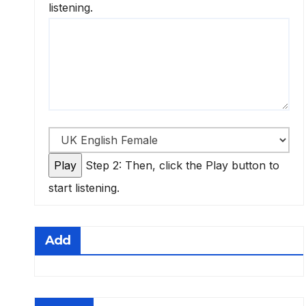
listening.
Step 2: Then, click the Play button to
start listening.
Add