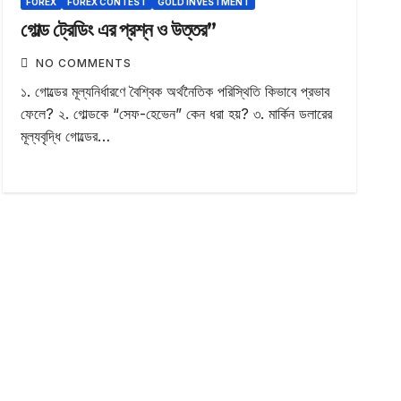
FOREX
FOREX CONTEST
GOLD INVESTMENT
গোল্ড ট্রেডিং এর প্রশ্ন ও উত্তর”
NO COMMENTS
১. গোল্ডের মূল্যনির্ধারণে বৈশ্বিক অর্থনৈতিক পরিস্থিতি কিভাবে প্রভাব
ফেলে? ২. গোল্ডকে “সেফ-হেভেন” কেন ধরা হয়? ৩. মার্কিন ডলারের
মূল্যবৃদ্ধি গোল্ডের…