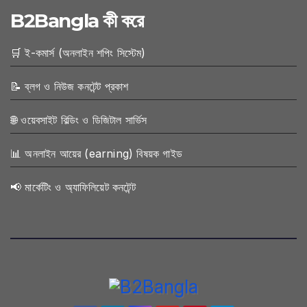
B2Bangla কী করে
🛒 ই-কমার্স (অনলাইন শপিং সিস্টেম)
📝 ব্লগ ও নিউজ কনটেন্ট প্রকাশ
🌐 ওয়েবসাইট বিল্ডিং ও ডিজিটাল সার্ভিস
📊 অনলাইন আয়ের (earning) বিষয়ক গাইড
📢 মার্কেটিং ও অ্যাফিলিয়েট কনটেন্ট