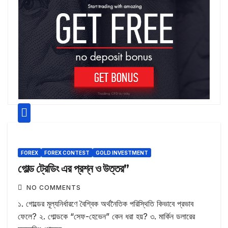
FOREX
FOREX CONTEST
GOLD INVESTMENT
গোল্ড ট্রেডিং এর প্রশ্ন ও উত্তর”
NO COMMENTS
১. গোল্ডের মূল্যনির্ধারণে বৈশ্বিক অর্থনৈতিক পরিস্থিতি কিভাবে প্রভাব
ফেলে? ২. গোল্ডকে “সেফ-হেভেন” কেন ধরা হয়? ৩. মার্কিন ডলারের