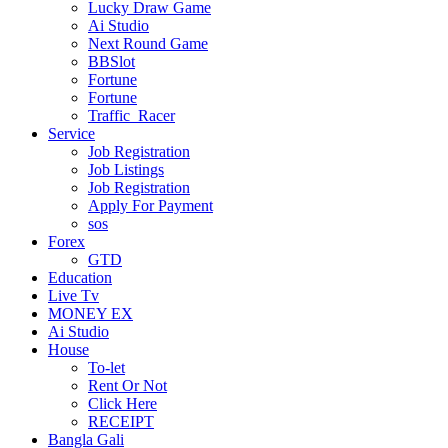
Lucky Draw Game
Ai Studio
Next Round Game
BBSlot
Fortune
Fortune
Traffic_Racer
Service
Job Registration
Job Listings
Job Registration
Apply For Payment
sos
Forex
GTD
Education
Live Tv
MONEY EX
Ai Studio
House
To-let
Rent Or Not
Click Here
RECEIPT
Bangla Gali