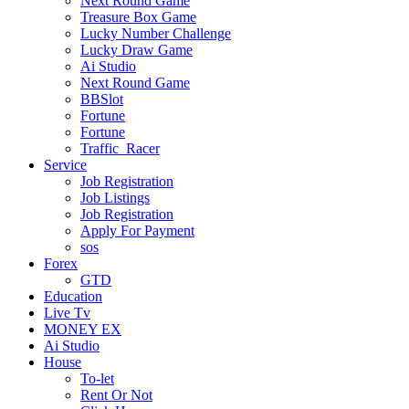
Next Round Game
Treasure Box Game
Lucky Number Challenge
Lucky Draw Game
Ai Studio
Next Round Game
BBSlot
Fortune
Fortune
Traffic_Racer
Service
Job Registration
Job Listings
Job Registration
Apply For Payment
sos
Forex
GTD
Education
Live Tv
MONEY EX
Ai Studio
House
To-let
Rent Or Not