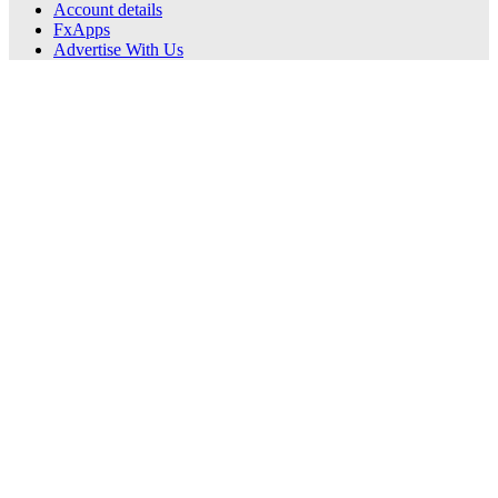
Account details
FxApps
Advertise With Us