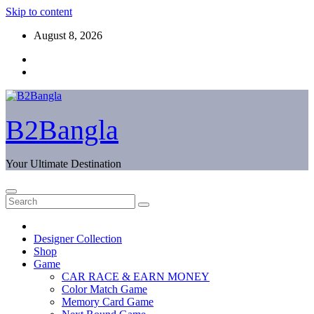
Skip to content
August 8, 2026
B2Bangla
Your Ultimate Destination
Designer Collection
Shop
Game
CAR RACE & EARN MONEY
Color Match Game
Memory Card Game