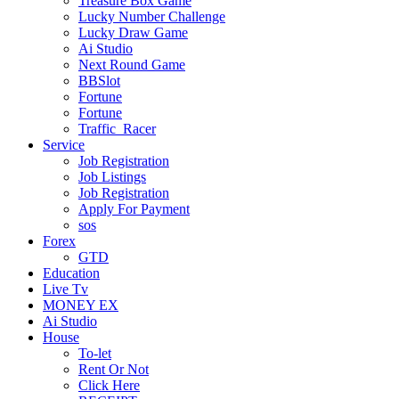
Treasure Box Game
Lucky Number Challenge
Lucky Draw Game
Ai Studio
Next Round Game
BBSlot
Fortune
Fortune
Traffic_Racer
Service
Job Registration
Job Listings
Job Registration
Apply For Payment
sos
Forex
GTD
Education
Live Tv
MONEY EX
Ai Studio
House
To-let
Rent Or Not
Click Here