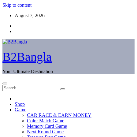
Skip to content
August 7, 2026
B2Bangla
Your Ultimate Destination
Shop
Game
CAR RACE & EARN MONEY
Color Match Game
Memory Card Game
Next Round Game