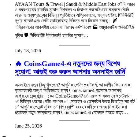
AYAAN Tours & Travel | Saudi & Middle East Jobs সৌদি আরব
ও মধ্যপ্রাচ্যে চাকরির সুযোগ বিশ্বস্ত ও নিরাপদ প্রসেসিংয়ের মাধ্যমে সৌদি
আরব ও মধ্যপ্রাচ্যের বিভিন্ন প্রতিষ্ঠানে এগ্রিকালচার, ওয়্যারহাউস, সিকিউরিটি,
সুপার মার্কেট এবং হেভি ড্রাইভারসহ বিভিন্ন পদে নিয়োগ চলছে। 🌾
এগ্রিকালচার আকর্ষণীয় বেতন ও নিরাপদ কর্মপরিবেশ 🏭 ওয়্যারহাউস ওভারটাইম
সুবিধা 🛡️ সিকিউরিটি দীর্ঘমেয়াদী চাকরির সুযোগ…
July 18, 2026
🔥 CoinsGame4-এ নতুনদের জন্য বিশেষ
সুযোগ! আজই শুরু করুন আপনার অনলাইন জার্নি
অনলাইনে নতুন কিছু খুঁজছেন? আধুনিক গেমিং প্ল্যাটফর্ম, আকর্ষণীয় ফিচার এবং
ব্যবহারকারী-বান্ধব অভিজ্ঞতার জন্য CoinsGame4 বর্তমানে অনেকের
আগ্রহের কেন্দ্রবিন্দু। কেন CoinsGame4? ✅ দ্রুত ও সহজ রেজিস্ট্রেশন
✅ বিভিন্ন ধরনের গেমিং অপশন ✅ মোবাইল ও ডেস্কটপ উভয় ডিভাইস সাপোর্ট
✅ আধুনিক পেমেন্ট সুবিধা ✅ বিশ্বব্যাপী ব্যবহারকারীদের জন্য ডিজাইন করা
প্ল্যাটফর্ম নতুন সদস্যদের জন্য CoinsGame4-এ যোগদান করতে মাত্র…
June 25, 2026