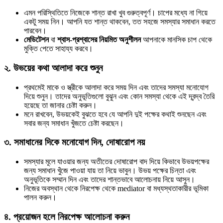
এমন পরিস্থিতিতে নিজেকে শান্ত রাখা খুব গুরুত্বপূর্ণ। চাপের মধ্যে না গিয়ে
একটু সময় নিন। আপনি যত শান্ত থাকবেন, তত সহজে সমস্যার সমাধান করতে
পারবেন।
মেডিটেশন
বা
শ্বাস-প্রশ্বাসের নিয়মিত অনুশীলন
আপনাকে মানসিক চাপ থেকে
মুক্তি পেতে সাহায্য করবে।
২.
উভয়ের কথা আলাদা করে শুনুন
প্রথমেই মাকে ও স্ত্রীকে আলাদা করে সময় দিন এবং তাদের সমস্যা মনোযোগ
দিয়ে শুনুন। তাদের অনুভূতিগুলো বুঝুন এবং কোন সমস্যা থেকে এই দ্বন্দ্ব তৈরি
হয়েছে তা জানার চেষ্টা করুন।
মনে রাখবেন, উভয়কেই বুঝতে হবে যে আপনি দুই পক্ষের কথাই শুনছেন এবং
সবার জন্য সমাধান খুঁজতে চেষ্টা করছেন।
৩.
সমাধানের দিকে মনোযোগ দিন, দোষারোপ নয়
সমস্যার মূলে যাওয়ার জন্য অতীতের দোষারোপ বাদ দিয়ে কিভাবে উভয়পক্ষের
জন্য সমাধান খুঁজে পাওয়া যায় তা নিয়ে ভাবুন। উভয় পক্ষের চিন্তা এবং
অনুভূতিকে সম্মান দিন এবং তাদের শান্তভাবে আলোচনায় নিয়ে আসুন।
নিজের অবস্থান থেকে নিরপেক্ষ থেকে mediator বা মধ্যস্থতাকারীর ভূমিকা
পালন করুন।
৪.
প্রয়োজন হলে নিরপেক্ষ আলোচনা করুন