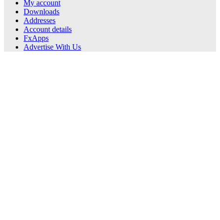
My account
Downloads
Addresses
Account details
FxApps
Advertise With Us