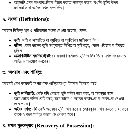
আইনটি এমন অপরাধগুলিকে বিচার করতে সাহায্য করবে যেগুলি ভূমির উপর
জালিয়াতি বা অবৈধ দখল সম্পর্কিত।
২.
সংজ্ঞা (Definitions)
:
আইনে বিভিন্ন শব্দ ও পরিভাষার সংজ্ঞা দেওয়া হয়েছে, যেমন:
ভূমি
: জমি বা সম্পত্তি যা ব্যক্তি বা প্রতিষ্ঠান মালিকানাধীন।
দলিল
: কোন ধরনের ভূমি সংক্রান্ত লিখিত বা সৃষ্টিপত্র, যেমন খতিয়ান বা বিক্রয়
চুক্তি।
এক্সিকিউটিভ ম্যাজিস্ট্রেট
: যে সরকারি কর্মকর্তা ভূমি জালিয়াতি বা দখল সংক্রান্ত
আইনের প্রয়োগ করবেন।
৩.
অপরাধ এবং শাস্তি
:
আইনটি বেশ কয়েকটি অপরাধকে শাস্তিযোগ্য হিসেবে বিবেচনা করে:
ভূমি জালিয়াতি
: কেউ যদি কোনো ভূমি দলিল জাল করে, বা অন্যের নামে
অবৈধভাবে দলিল তৈরি করে, তবে তাকে ৭ বছরের কারাদণ্ড বা অর্থদণ্ড দেওয়া
হতে পারে।
অবৈধ দখল
: যদি কেউ অন্যের ভূমি দখল করে বা জোরপূর্বক দখল করতে চায়, তবে
তাকে ২ বছর পর্যন্ত কারাদণ্ড দেওয়া হবে।
৪.
দখল পুনরুদ্ধার (Recovery of Possession)
: