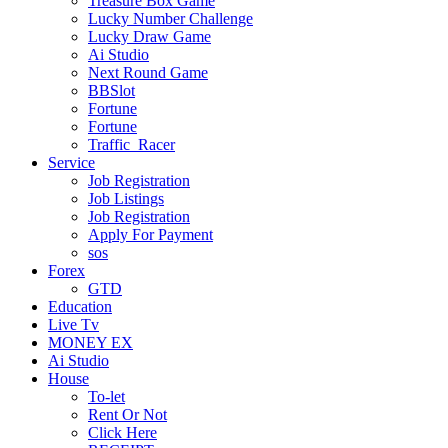
Treasure Box Game
Lucky Number Challenge
Lucky Draw Game
Ai Studio
Next Round Game
BBSlot
Fortune
Fortune
Traffic_Racer
Service
Job Registration
Job Listings
Job Registration
Apply For Payment
sos
Forex
GTD
Education
Live Tv
MONEY EX
Ai Studio
House
To-let
Rent Or Not
Click Here