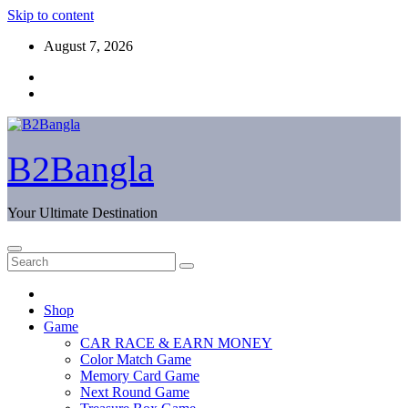
Skip to content
August 7, 2026
B2Bangla
Your Ultimate Destination
Shop
Game
CAR RACE & EARN MONEY
Color Match Game
Memory Card Game
Next Round Game