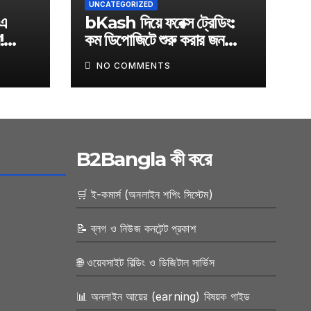
UNCATEGORIZED
এ
bKash দিয়ে ফরেক্স ট্রেডিং:
!
কম ডিপোজিটে শুরু করার জনপ্রিয়
অনলাইন
ব্রোকার তালিকা
NO COMMENTS
B2Bangla কী করে
🛒 ই-কমার্স (অনলাইন শপিং সিস্টেম)
📝 ব্লগ ও নিউজ কনটেন্ট প্রকাশ
🌐 ওয়েবসাইট বিল্ডিং ও ডিজিটাল সার্ভিস
📊 অনলাইন আয়ের (earning) বিষয়ক গাইড