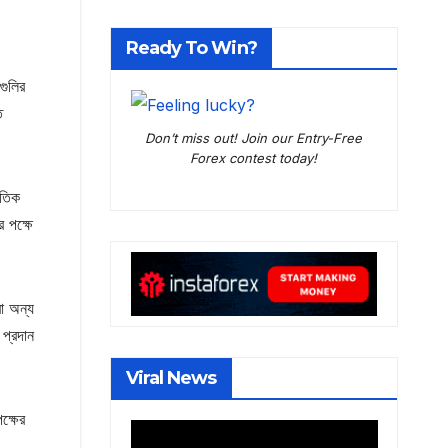
Ready To Win?
গুলির
ি
Don’t miss out! Join our Entry-Free
Forex contest today!
ৈতিক
র পক্ষে
বা অন্য
 প্রদান
Viral News
ক্ষের