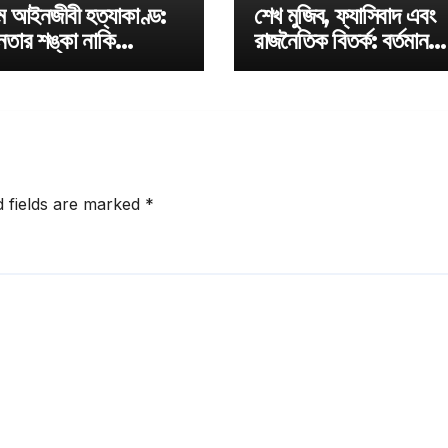
ামে আইনজীবী হত্যাকাণ্ড:
শেখ মুজিব, ফ্যাসিবাদ এবং
নতার শঙ্কা নাকি
রাজনৈতিক বিতর্ক: বর্তমান
রের আশা?
প্রেক্ষাপট
d fields are marked
*