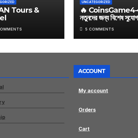
GORIZED
UNCATEGORIZED
AN Tours &
🔥 CoinsGame4-
el
নতুনদের জন্য বিশেষ সুযোগ
আজই শুরু করুন আপনার 
COMMENTS
5 COMMENTS
জার্নি
ACCOUNT
al
My account
ry
Orders
ip
Cart