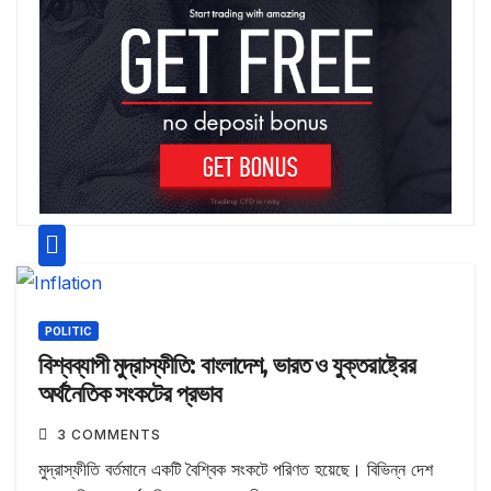
POLITIC
বিশ্বব্যাপী মুদ্রাস্ফীতি: বাংলাদেশ, ভারত ও যুক্তরাষ্ট্রের
অর্থনৈতিক সংকটের প্রভাব
3 COMMENTS
মুদ্রাস্ফীতি বর্তমানে একটি বৈশ্বিক সংকটে পরিণত হয়েছে। বিভিন্ন দেশ