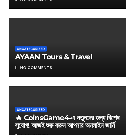
UNCATEGORIZED
AYAAN Tours & Travel
NO COMMENTS
UNCATEGORIZED
🔥 CoinsGame4-এ নতুনদের জন্য বিশেষ
সুযোগ! আজই শুরু করুন আপনার অনলাইন জার্নি