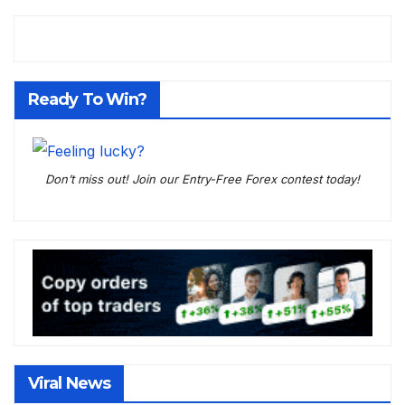
Ready To Win?
Don’t miss out! Join our Entry-Free Forex contest today!
Viral News