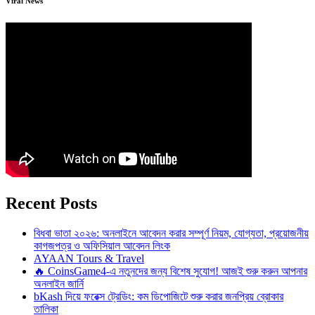
Viral News
Recent Posts
বিধবা ভাতা ২০২৬: অনলাইনে আবেদন করার সম্পূর্ণ নিয়ম, যোগ্যতা, প্রয়োজনীয়
কাগজপত্র ও অফিসিয়াল আবেদন লিংক
AYAAN Tours & Travel
🔥 CoinsGame4-এ নতুনদের জন্য বিশেষ সুযোগ! আজই শুরু করুন আপনার
অনলাইন জার্নি
bKash দিয়ে ফরেক্স ট্রেডিং: কম ডিপোজিটে শুরু করার জনপ্রিয় ব্রোকার
তালিকা