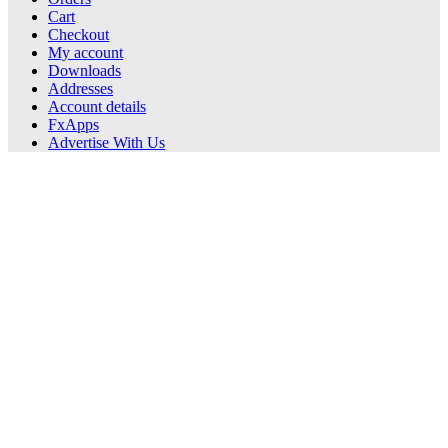
Cart
Checkout
My account
Downloads
Addresses
Account details
FxApps
Advertise With Us