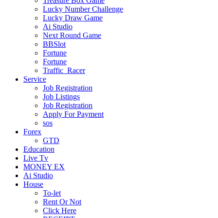
Treasure Box Game
Lucky Number Challenge
Lucky Draw Game
Ai Studio
Next Round Game
BBSlot
Fortune
Fortune
Traffic_Racer
Service
Job Registration
Job Listings
Job Registration
Apply For Payment
sos
Forex
GTD
Education
Live Tv
MONEY EX
Ai Studio
House
To-let
Rent Or Not
Click Here