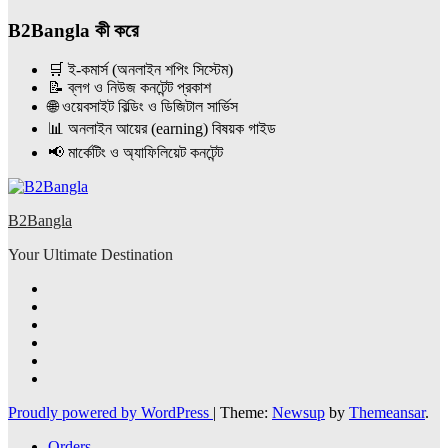
B2Bangla কী করে
🛒 ই-কমার্স (অনলাইন শপিং সিস্টেম)
📝 ব্লগ ও নিউজ কনটেন্ট প্রকাশ
🌐 ওয়েবসাইট বিল্ডিং ও ডিজিটাল সার্ভিস
📊 অনলাইন আয়ের (earning) বিষয়ক গাইড
📢 মার্কেটিং ও অ্যাফিলিয়েট কনটেন্ট
B2Bangla
Your Ultimate Destination
Proudly powered by WordPress
|
Theme:
Newsup
by
Themeansar
.
Orders