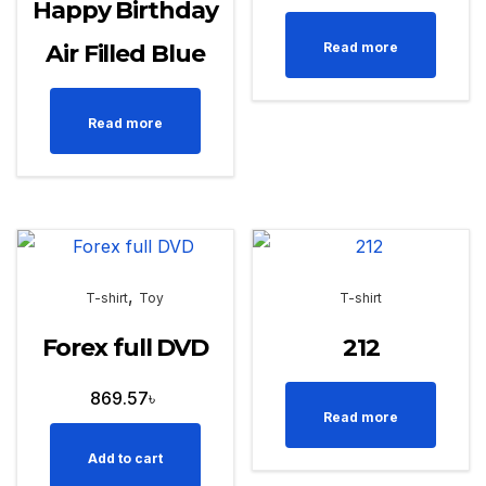
Happy Birthday
Air Filled Blue
Read more
Read more
,
T-shirt
Toy
T-shirt
Forex full DVD
212
869.57
৳
Read more
Add to cart