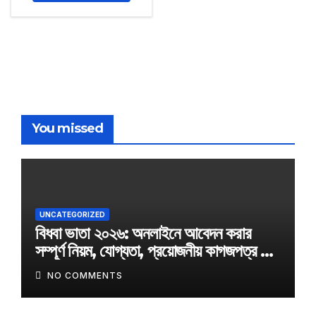
You missed
UNCATEGORIZED
বিধবা ভাতা ২০২৬: অনলাইনে আবেদন করার
সম্পূর্ণ নিয়ম, যোগ্যতা, প্রয়োজনীয় কাগজপত্র ও
অফিসিয়াল আবেদন লিংক
NO COMMENTS