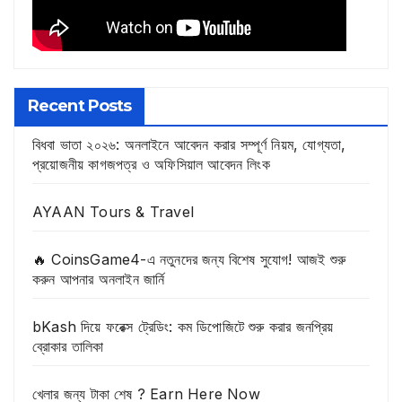
Recent Posts
বিধবা ভাতা ২০২৬: অনলাইনে আবেদন করার সম্পূর্ণ নিয়ম, যোগ্যতা,
প্রয়োজনীয় কাগজপত্র ও অফিসিয়াল আবেদন লিংক
AYAAN Tours & Travel
🔥 CoinsGame4-এ নতুনদের জন্য বিশেষ সুযোগ! আজই শুরু
করুন আপনার অনলাইন জার্নি
bKash দিয়ে ফরেক্স ট্রেডিং: কম ডিপোজিটে শুরু করার জনপ্রিয়
ব্রোকার তালিকা
খেলার জন্য টাকা শেষ ? Earn Here Now