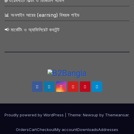
🌐 ওয়েবসাইট বিল্ডিং ও ডিজিটাল সার্ভিস
📊 অনলাইন আয়ের (earning) বিষয়ক গাইড
📢 মার্কেটিং ও অ্যাফিলিয়েট কনটেন্ট
Proudly powered by WordPress
|
Theme:
Newsup
by
Themeansar
.
Orders
Cart
Checkout
My account
Downloads
Addresses