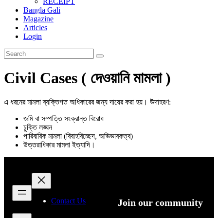
RECEIPT
Bangla Gali
Magazine
Articles
Login
Civil Cases ( দেওয়ানি মামলা )
এ ধরনের মামলা ব্যক্তিগত অধিকারের জন্য দায়ের করা হয়। উদাহরণ:
জমি বা সম্পত্তি সংক্রান্ত বিরোধ
চুক্তি লঙ্ঘন
পারিবারিক মামলা (বিবাহবিচ্ছেদ, অভিভাবকত্ব)
উত্তরাধিকার মামলা ইত্যাদি।
Contact Us
Join our community