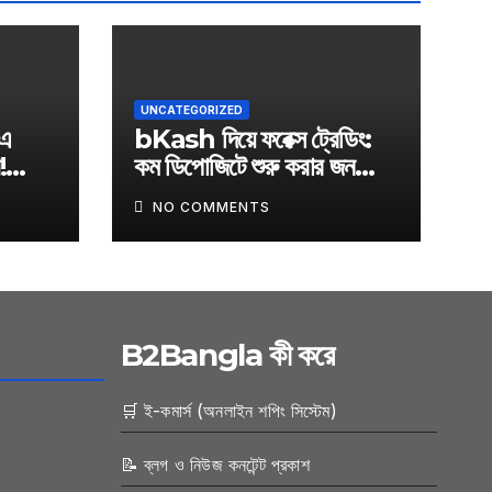
UNCATEGORIZED
এ
bKash দিয়ে ফরেক্স ট্রেডিং:
!
কম ডিপোজিটে শুরু করার জনপ্রিয়
অনলাইন
ব্রোকার তালিকা
NO COMMENTS
B2Bangla কী করে
🛒 ই-কমার্স (অনলাইন শপিং সিস্টেম)
📝 ব্লগ ও নিউজ কনটেন্ট প্রকাশ