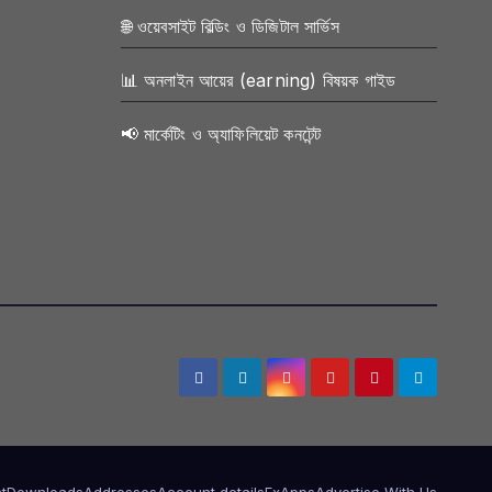
🌐 ওয়েবসাইট বিল্ডিং ও ডিজিটাল সার্ভিস
📊 অনলাইন আয়ের (earning) বিষয়ক গাইড
📢 মার্কেটিং ও অ্যাফিলিয়েট কনটেন্ট