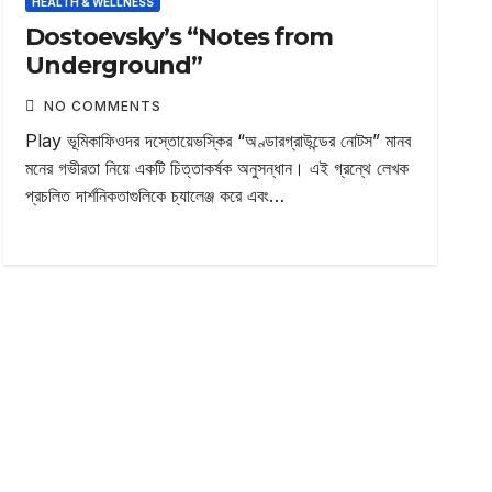
HEALTH & WELLNESS
Dostoevsky’s “Notes from
Underground”
NO COMMENTS
Play ভূমিকাফিওদর দস্তোয়েভস্কির “অণ্ডারগ্রাউন্ডের নোটস” মানব
মনের গভীরতা নিয়ে একটি চিত্তাকর্ষক অনুসন্ধান। এই গ্রন্থে লেখক
প্রচলিত দার্শনিকতাগুলিকে চ্যালেঞ্জ করে এবং…