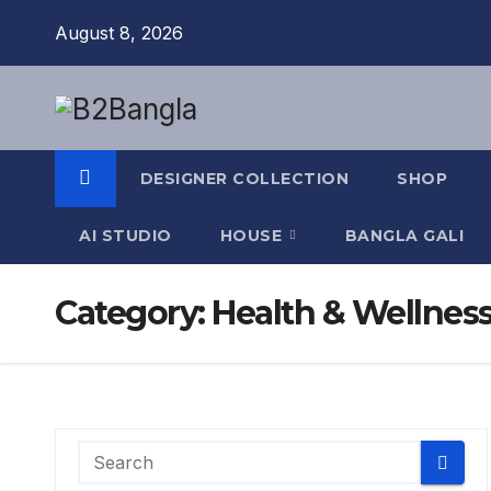
Skip
August 8, 2026
to
content
DESIGNER COLLECTION
SHOP
AI STUDIO
HOUSE
BANGLA GALI
Category:
Health & Wellnes