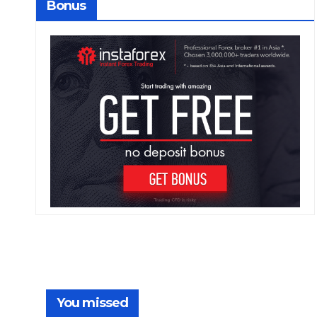
Bonus
You missed