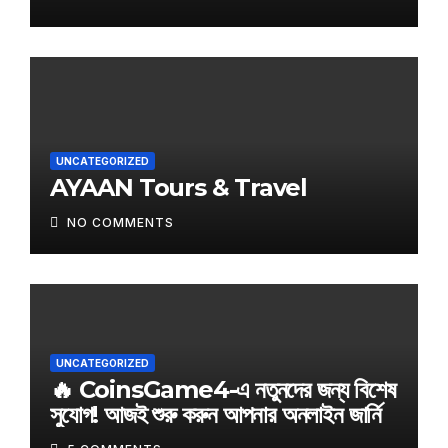
UNCATEGORIZED
AYAAN Tours & Travel
NO COMMENTS
UNCATEGORIZED
🔥 CoinsGame4-এ নতুনদের জন্য বিশেষ
সুযোগ! আজই শুরু করুন আপনার অনলাইন জার্নি