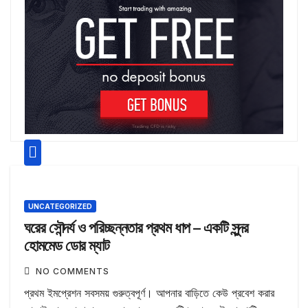
UNCATEGORIZED
ঘরের সৌন্দর্য ও পরিচ্ছন্নতার প্রথম ধাপ – একটি সুন্দর
হোমমেড ডোর ম্যাট
NO COMMENTS
প্রথম ইমপ্রেশন সবসময় গুরুত্বপূর্ণ। আপনার বাড়িতে কেউ প্রবেশ করার