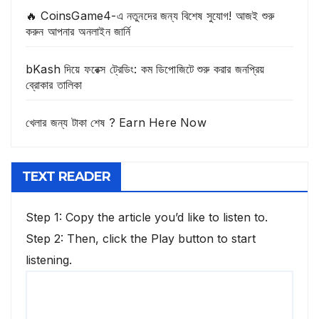
🔥 CoinsGame4-এ নতুনদের জন্য বিশেষ সুযোগ! আজই শুরু
করুন আপনার অনলাইন জার্নি
bKash দিয়ে ফরেক্স ট্রেডিং: কম ডিপোজিটে শুরু করার জনপ্রিয়
ব্রোকার তালিকা
খেলার জন্য টাকা শেষ ? Earn Here Now
TEXT READER
Step 1: Copy the article you’d like to listen to.
Step 2: Then, click the Play button to start
listening.