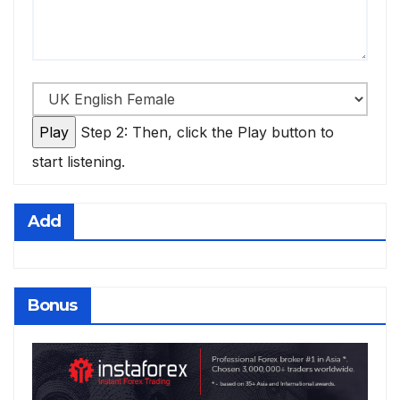
Step 2: Then, click the Play button to
start listening.
Add
Bonus