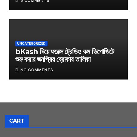
5 COMMENTS
UNCATEGORIZED
bKash দিয়ে ফরেক্স ট্রেডিং: কম ডিপোজিটে
শুরু করার জনপ্রিয় ব্রোকার তালিকা
NO COMMENTS
CART