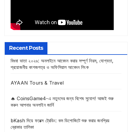
Recent Posts
বিধবা ভাতা ২০২৬: অনলাইনে আবেদন করার সম্পূর্ণ নিয়ম, যোগ্যতা,
প্রয়োজনীয় কাগজপত্র ও অফিসিয়াল আবেদন লিংক
AYAAN Tours & Travel
🔥 CoinsGame4-এ নতুনদের জন্য বিশেষ সুযোগ! আজই শুরু
করুন আপনার অনলাইন জার্নি
bKash দিয়ে ফরেক্স ট্রেডিং: কম ডিপোজিটে শুরু করার জনপ্রিয়
ব্রোকার তালিকা