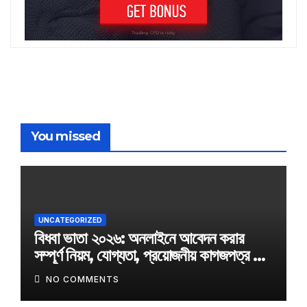
You missed
UNCATEGORIZED
বিধবা ভাতা ২০২৬: অনলাইনে আবেদন করার
সম্পূর্ণ নিয়ম, যোগ্যতা, প্রয়োজনীয় কাগজপত্র ও
অফিসিয়াল আবেদন লিংক
NO COMMENTS