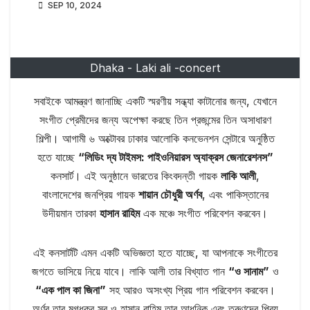
SEP 10, 2024
Dhaka - Laki ali -concert
সবাইকে আমন্ত্রণ জানাচ্ছি একটি স্মরণীয় সন্ধ্যা কাটানোর জন্য, যেখানে
সংগীত প্রেমীদের জন্য অপেক্ষা করছে তিন প্রজন্মের তিন অসাধারণ
শিল্পী। আগামী ৬ অক্টোবর ঢাকার আলোকি কনভেনশন সেন্টারে অনুষ্ঠিত
হতে যাচ্ছে
“লিডিং দ্য টাইমস: পাইওনিয়ারস অ্যাক্রস জেনারেশনস”
কনসার্ট। এই অনুষ্ঠানে ভারতের কিংবদন্তী গায়ক
লাকি আলী
,
বাংলাদেশের জনপ্রিয় গায়ক
শায়ান চৌধুরী অর্ণব
, এবং পাকিস্তানের
উদীয়মান তারকা
হাসান রাহিম
এক মঞ্চে সংগীত পরিবেশন করবেন।
এই কনসার্টটি এমন একটি অভিজ্ঞতা হতে যাচ্ছে, যা আপনাকে সংগীতের
জগতে ভাসিয়ে নিয়ে যাবে। লাকি আলী তার বিখ্যাত গান
“ও সানাম”
ও
“এক পাল কা জিনা”
সহ আরও অসংখ্য প্রিয় গান পরিবেশন করবেন।
অর্ণব তার মুগ্ধকর সুর ও হাসান রাহিম তার আধুনিক এবং তরুণদের প্রিয়