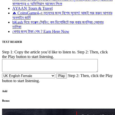
কাগজপত্র ও অফিসিয়াল আবেদন লিংক
AYAAN Tours & Travel
🔥 CoinsGame4-এ নতুনদের জন্য বিশেষ সুযোগ! আজই শুরু করুন আপনার
অনলাইন জার্নি
bKash দিয়ে ফরেক্স ট্রেডিং: কম ডিপোজিটে শুরু করার জনপ্রিয় ব্রোকার
তালিকা
খেলার জন্য টাকা শেষ ? Earn Here Now
TEXT READER
Step 1: Copy the article you’d like to listen to. Step 2: Then, click
the Play button to start listening.
Step 2: Then, click the Play
button to start listening.
Add
Bonus