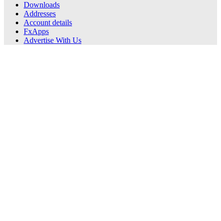
Downloads
Addresses
Account details
FxApps
Advertise With Us