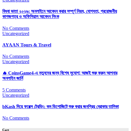
বিধবা ভাতা ২০২৬: অনলাইনে আবেদন করার সম্পূর্ণ নিয়ম, যোগ্যতা, প্রয়োজনীয়
কাগজপত্র ও অফিসিয়াল আবেদন লিংক
No Comments
Uncategorized
AYAAN Tours & Travel
No Comments
Uncategorized
🔥 CoinsGame4-এ নতুনদের জন্য বিশেষ সুযোগ! আজই শুরু করুন আপনার
অনলাইন জার্নি
5 Comments
Uncategorized
bKash দিয়ে ফরেক্স ট্রেডিং: কম ডিপোজিটে শুরু করার জনপ্রিয় ব্রোকার তালিকা
No Comments
Cart