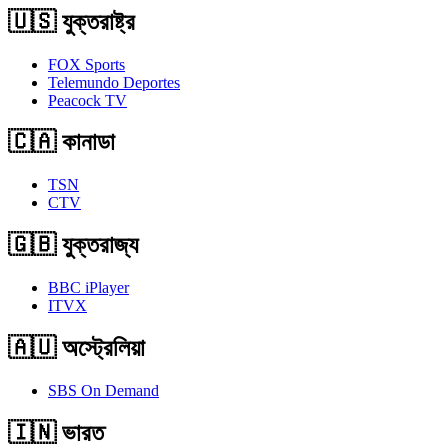
🇺🇸 যুক্তরাষ্ট্র
FOX Sports
Telemundo Deportes
Peacock TV
🇨🇦 কানাডা
TSN
CTV
🇬🇧 যুক্তরাজ্য
BBC iPlayer
ITVX
🇦🇺 অস্ট্রেলিয়া
SBS On Demand
🇮🇳 ভারত