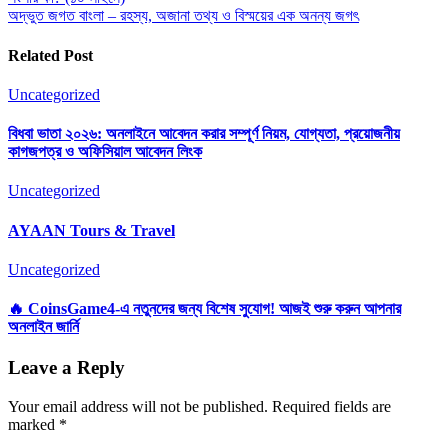
অদ্ভুত জগত বাংলা – রহস্য, অজানা তথ্য ও বিস্ময়ের এক অনন্য জগৎ
Related Post
Uncategorized
বিধবা ভাতা ২০২৬: অনলাইনে আবেদন করার সম্পূর্ণ নিয়ম, যোগ্যতা, প্রয়োজনীয়
কাগজপত্র ও অফিসিয়াল আবেদন লিংক
Uncategorized
AYAAN Tours & Travel
Uncategorized
🔥 CoinsGame4-এ নতুনদের জন্য বিশেষ সুযোগ! আজই শুরু করুন আপনার
অনলাইন জার্নি
Leave a Reply
Your email address will not be published.
Required fields are
marked
*