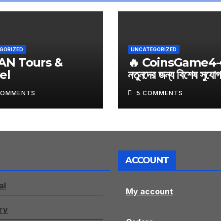
GORIZED
UNCATEGORIZED
AN Tours &
🔥 CoinsGame4-
el
নতুনদের জন্য বিশেষ সুযোগ
আজই শুরু করুন আপনার 
COMMENTS
5 COMMENTS
জার্নি
ACCOUNT
al
My account
ry