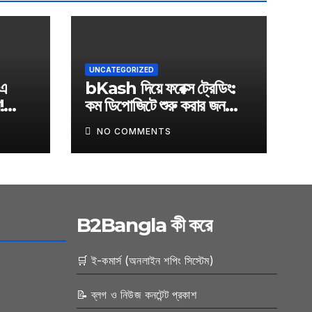
UNCATEGORIZED
এ
bKash দিয়ে ফরেক্স ট্রেডিং:
!
কম ডিপোজিটে শুরু করার জনপ্রিয়
অনলাইন
ব্রোকার তালিকা
NO COMMENTS
B2Bangla কী করে
🛒 ই-কমার্স (অনলাইন শপিং সিস্টেম)
📝 ব্লগ ও নিউজ কনটেন্ট প্রকাশ