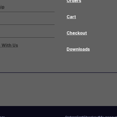
Orders
ip
Cart
Checkout
 With Us
Downloads