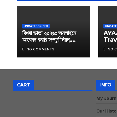
UNCATEGORIZED
UNCATE
বিধবা ভাতা ২০২৬: অনলাইনে
AYA
আবেদন করার সম্পূর্ণ নিয়ম,
Trav
যোগ্যতা, প্রয়োজনীয় কাগজপত্র ও
NO COMMENTS
NO 
অফিসিয়াল আবেদন লিংক
CART
INFO
My Journ
Our Histo