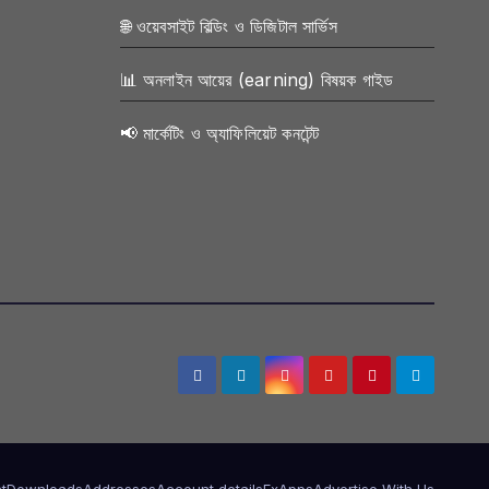
🌐 ওয়েবসাইট বিল্ডিং ও ডিজিটাল সার্ভিস
📊 অনলাইন আয়ের (earning) বিষয়ক গাইড
📢 মার্কেটিং ও অ্যাফিলিয়েট কনটেন্ট