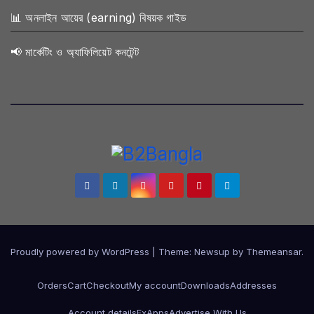
📊 অনলাইন আয়ের (earning) বিষয়ক গাইড
📢 মার্কেটিং ও অ্যাফিলিয়েট কনটেন্ট
Proudly powered by WordPress
|
Theme:
Newsup
by
Themeansar
.
Orders
Cart
Checkout
My account
Downloads
Addresses
Account details
FxApps
Advertise With Us