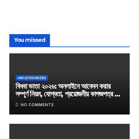
You missed
UNCATEGORIZED
বিধবা ভাতা ২০২৬: অনলাইনে আবেদন করার
সম্পূর্ণ নিয়ম, যোগ্যতা, প্রয়োজনীয় কাগজপত্র ও
অফিসিয়াল আবেদন লিংক
NO COMMENTS