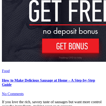
Food
How to Make Delicious Sausage at Home – A Step-by-Step
Guide
No Comments
If you love the rich, savory taste of sausages but want more control