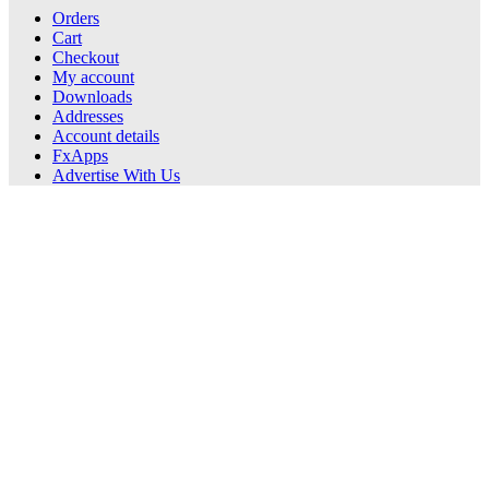
Orders
Cart
Checkout
My account
Downloads
Addresses
Account details
FxApps
Advertise With Us