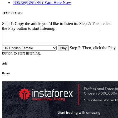
খেলার জন্য টাকা শেষ ? Earn Here Now
TEXT READER
Step 1: Copy the article you’d like to listen to. Step 2: Then, click
the Play button to start listening.
Step 2: Then, click the Play
button to start listening.
Add
Bonus