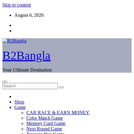
Skip to content
August 6, 2026
B2Bangla
Your Ultimate Destination
Shop
Game
CAR RACE & EARN MONEY
Color Match Game
Memory Card Game
Next Round Game