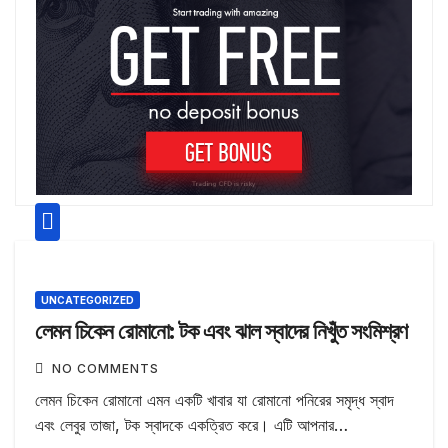
UNCATEGORIZED
লেমন চিকেন রোমানো: টক এবং ঝাল স্বাদের নিখুঁত সংমিশ্রণ
NO COMMENTS
লেমন চিকেন রোমানো এমন একটি খাবার যা রোমানো পনিরের সমৃদ্ধ স্বাদ
এবং লেবুর তাজা, টক স্বাদকে একত্রিত করে। এটি আপনার…