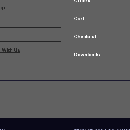
Orders
ip
Cart
Checkout
 With Us
Downloads