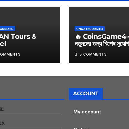
GORIZED
UNCATEGORIZED
AN Tours &
🔥 CoinsGame4-
el
নতুনদের জন্য বিশেষ সুযোগ
আজই শুরু করুন আপনার 
COMMENTS
5 COMMENTS
জার্নি
ACCOUNT
al
My account
ry