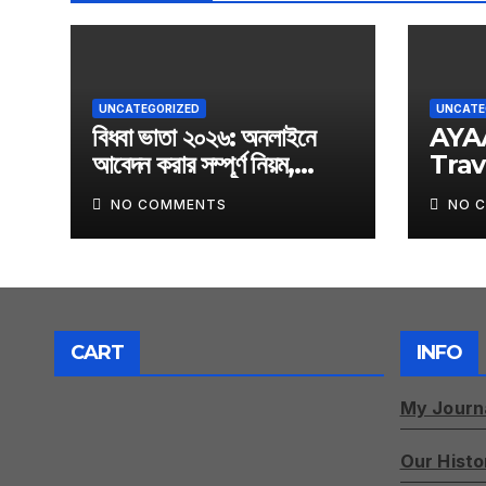
UNCATEGORIZED
UNCATE
বিধবা ভাতা ২০২৬: অনলাইনে
AYA
আবেদন করার সম্পূর্ণ নিয়ম,
Trav
যোগ্যতা, প্রয়োজনীয় কাগজপত্র ও
NO COMMENTS
NO 
অফিসিয়াল আবেদন লিংক
CART
INFO
My Journ
Our Histo