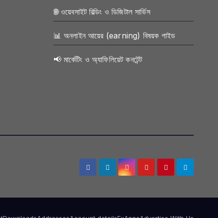
🌐 ওয়েবসাইট বিল্ডিং ও ডিজিটাল সার্ভিস
📊 অনলাইন আয়ের (earning) বিষয়ক গাইড
📢 মার্কেটিং ও অ্যাফিলিয়েট কনটেন্ট