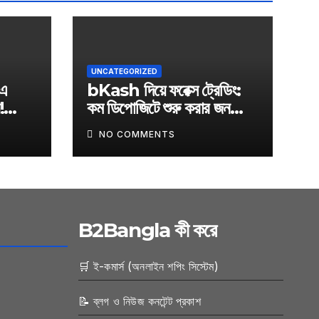
UNCATEGORIZED
এ
bKash দিয়ে ফরেক্স ট্রেডিং:
!
কম ডিপোজিটে শুরু করার জনপ্রিয়
অনলাইন
ব্রোকার তালিকা
NO COMMENTS
B2Bangla কী করে
🛒 ই-কমার্স (অনলাইন শপিং সিস্টেম)
📝 ব্লগ ও নিউজ কনটেন্ট প্রকাশ