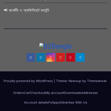
📢 মার্কেটিং ও অ্যাফিলিয়েট কনটেন্ট
Proudly powered by WordPress
|
Theme:
Newsup
by
Themeansar
.
Orders
Cart
Checkout
My account
Downloads
Addresses
Account details
FxApps
Advertise With Us