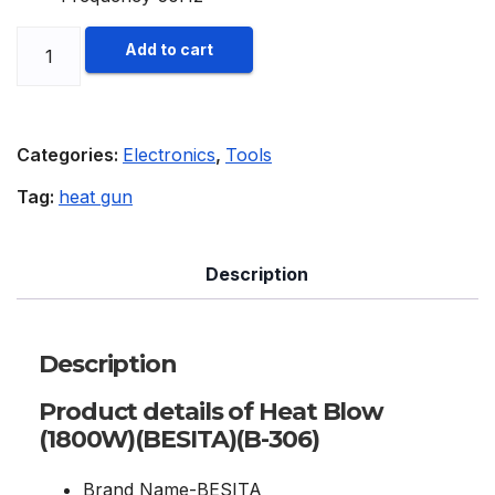
Hot
Add to cart
air
gun
Temperature
Categories:
Electronics
,
Tools
Adjustable
Tag:
heat gun
Shrink
Wrapping
Machine
Description
1800W
220V
Description
Electric
heat
Product details of Heat Blow
(1800W)(BESITA)(B-306)
gun
quantity
Brand Name-BESITA