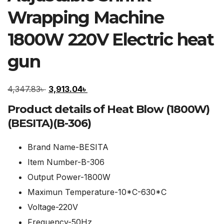
Wrapping Machine
1800W 220V Electric heat
gun
Original
Current
4,347.83
৳
3,913.04
৳
price
price
Product details of Heat Blow (1800W)
was:
is:
(BESITA)(B-306)
4,347.83৳ .
3,913.04৳ .
Brand Name-BESITA
Item Number-B-306
Output Power-1800W
Maximun Temperature-10*C-630*C
Voltage-220V
Frequency-50Hz