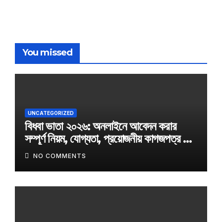
You missed
UNCATEGORIZED
বিধবা ভাতা ২০২৬: অনলাইনে আবেদন করার
সম্পূর্ণ নিয়ম, যোগ্যতা, প্রয়োজনীয় কাগজপত্র ও
অফিসিয়াল আবেদন লিংক
NO COMMENTS