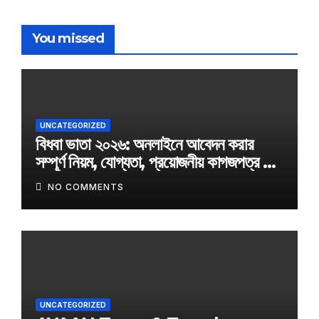
You missed
UNCATEGORIZED
বিধবা ভাতা ২০২৬: অনলাইনে আবেদন করার
সম্পূর্ণ নিয়ম, যোগ্যতা, প্রয়োজনীয় কাগজপত্র ও
অফিসিয়াল আবেদন লিংক
NO COMMENTS
UNCATEGORIZED