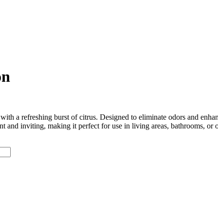
on
th a refreshing burst of citrus. Designed to eliminate odors and enhan
ant and inviting, making it perfect for use in living areas, bathrooms, o