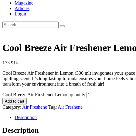
Magazine
Articles
Login
Cool Breeze Air Freshener Lem
173.91
৳
Cool Breeze Air Freshener in Lemon (300 ml) invigorates your space wi
uplifting scent. It’s long-lasting formula ensures your home feels vibr
transform your environment into a breath of fresh air!
Cool Breeze Air Freshener Lemon quantity
Add to cart
Category:
Air Freshene
Tag:
Air Freshene
Description
Description