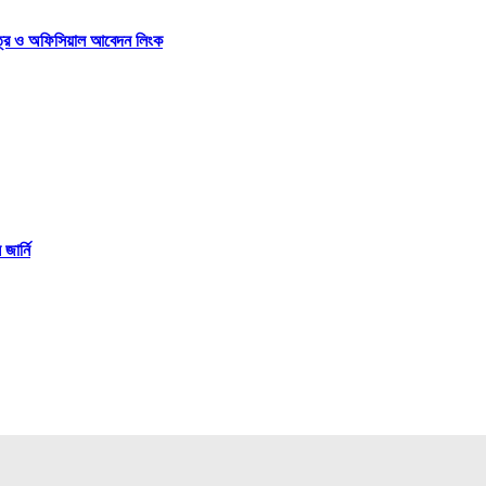
পত্র ও অফিসিয়াল আবেদন লিংক
ার্নি