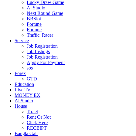
Lucky Draw Game
Ai Studio
Next Round Game
BBSlot
Fortune
Fortune
Traffic_Racer
Service
Job Registration
Job Listings
Job Registration
Apply For Payment
sos
Forex
GTD
Education
Live Tv
MONEY EX
Ai Studio
House
To-let
Rent Or Not
Click Here
RECEIPT
Bangla Gali