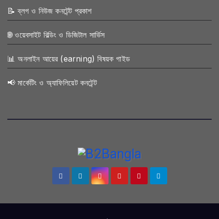
📝 ব্লগ ও নিউজ কনটেন্ট প্রকাশ
🌐 ওয়েবসাইট বিল্ডিং ও ডিজিটাল সার্ভিস
📊 অনলাইন আয়ের (earning) বিষয়ক গাইড
📢 মার্কেটিং ও অ্যাফিলিয়েট কনটেন্ট