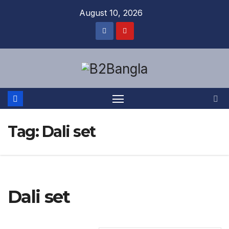
Skip
August 10, 2026
to
content
Tag:
Dali set
Dali set