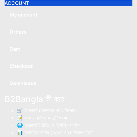
ACCOUNT
My account
Orders
Cart
Checkout
Downloads
B2Bangla কী করে
🛒 ই-কমার্স (অনলাইন শপিং সিস্টেম)
📝 ব্লগ ও নিউজ কনটেন্ট প্রকাশ
🌐 ওয়েবসাইট বিল্ডিং ও ডিজিটাল সার্ভিস
📊 অনলাইন আয়ের (earning) বিষয়ক গাইড