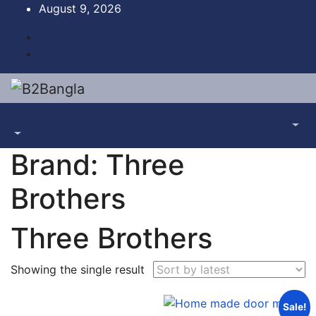
Skip
August 9, 2026
to
content
Brand:
Three
Brothers
Three Brothers
Showing the single result
Sale!