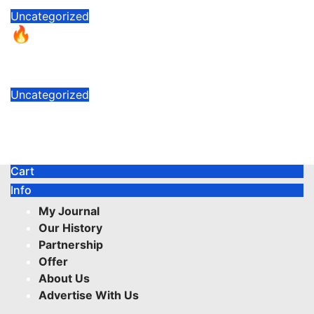
Uncategorized
🔥 CoinsGame4-এ নতুনদের জন্য বিশেষ
সুযোগ! আজই শুরু করুন আপনার অনলাইন জার্নি
5 Comments
Uncategorized
bKash দিয়ে ফরেক্স ট্রেডিং: কম ডিপোজিটে শুরু করার
জনপ্রিয় ব্রোকার তালিকা
No Comments
Cart
Info
My Journal
Our History
Partnership
Offer
About Us
Advertise With Us